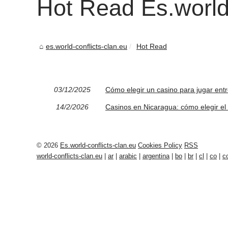
Hot Read Es.world-
es.world-conflicts-clan.eu
Hot Read
03/12/2025
Cómo elegir un casino para jugar entr
14/2/2026
Casinos en Nicaragua: cómo elegir el 
© 2026
Es.world-conflicts-clan.eu
Cookies Policy
RSS
world-conflicts-clan.eu
|
ar
|
arabic
|
argentina
|
bo
|
br
|
cl
|
co
|
c