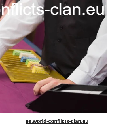
es.world-conflicts-clan.eu