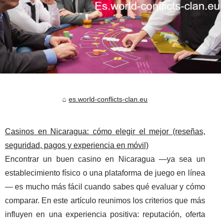
es.world-conflicts-clan.eu
Casinos en Nicaragua: cómo elegir el mejor (reseñas,
seguridad, pagos y experiencia en móvil)
Encontrar un buen casino en Nicaragua —ya sea un
establecimiento físico o una plataforma de juego en línea
— es mucho más fácil cuando sabes qué evaluar y cómo
comparar. En este artículo reunimos los criterios que más
influyen en una experiencia positiva: reputación, oferta